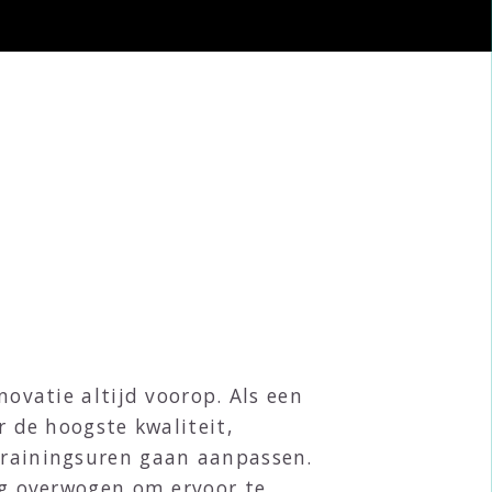
 BIJ INVICTO
VOORUIT IN KWALITEIT
novatie altijd voorop. Als een
r de hoogste kwaliteit,
trainingsuren gaan aanpassen.
ig overwogen om ervoor te