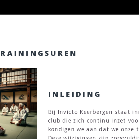
TRAININGSUREN
NIEUWE TRAININGSUREN
KEERBERGEN: EEN STAP 
EN ONTWIKKELING
INLEIDING
Bij Invicto Keerbergen staat in
club die zich continu inzet voo
kondigen we aan dat we onze 
Deze wijzigingen zijn zorgvuld