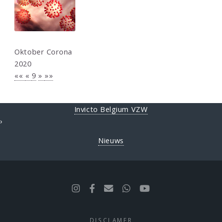
Oktober Corona
2020
««
«
9
»
»»
Invicto Belgium VZW
›
Nieuws
DISCLAMER