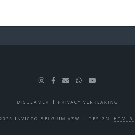
DISCLAMER
PRIVACY VERKLARING
2026 INVICTO BELGIUM VZW
DESIGN:
HTML5